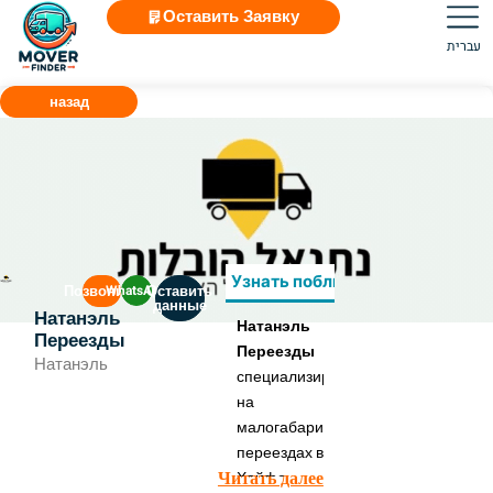
Оставить Заявку
עברית
назад
Узнать поближе
Часы работы
Позвонить
WhatsApp
Оставить
данные
Натанэль
Натанэль
Переезды
Переезды
Натанэль
специализируется
на
малогабаритных
переездах в
Читать далее
Хайфе,