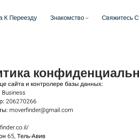
а К Переезду
Знакомство
Свяжитесь С
итика конфиденциальн
е сайта и контролере базы данных:
 Business
р:
206270266
ты:
moverfinder@gmail.com
inder.co.il/
н 65, Тель-Авив